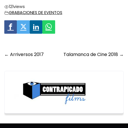
121
views
GRABACIONES DE EVENTOS
Post
←
Arriversos 2017
Talamanca de Cine 2018
→
navigation