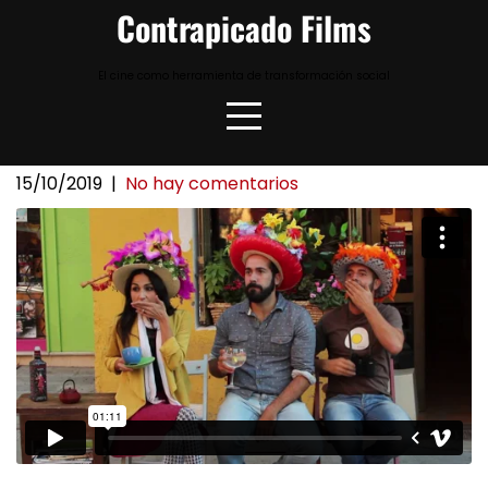
Skip
Contrapicado Films
to
content
El cine como herramienta de transformación social
15/10/2019
|
No hay comentarios