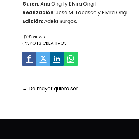
Guión
: Ana Ongil y Elvira Ongil.
Realización
: Jose M. Tabasco y Elvira Ongil.
Edición
: Adela Burgos.
92
views
SPOTS CREATIVOS
Post
←
De mayor quiero ser
navigation