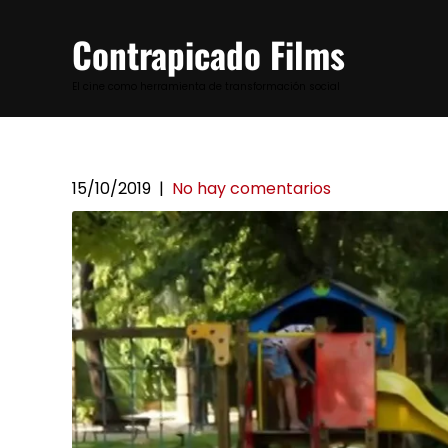
Skip
to
Contrapicado Films
content
El cine como herramienta de transformación social
15/10/2019
|
No hay comentarios