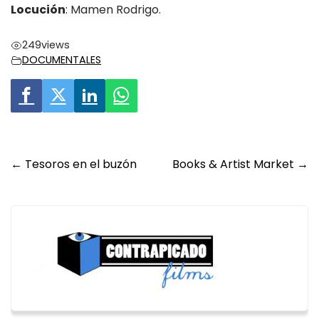
Locución
: Mamen Rodrigo.
249
views
DOCUMENTALES
Post
←
Tesoros en el buzón
Books & Artist Market
→
navigation