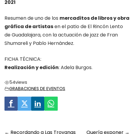
2021
Resumen de uno de los
mercaditos de libros y obra
gráfica de artistas
en el patio de El Rincón Lento
de Guadalajara, con la actuación de jazz de Fran
Shumareli y Pablo Hernández.
FICHA TÉCNICA:
Realización y edición
: Adela Burgos.
54
views
GRABACIONES DE EVENTOS
Post
←
Recordando a Las Troyanas
Quería exponer
→