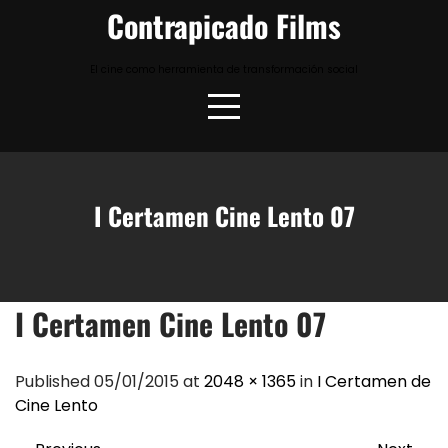
Skip
Contrapicado Films
to
content
El cine como herramienta de transformación social
I Certamen Cine Lento 07
I Certamen Cine Lento 07
Published 05/01/2015 at
2048 × 1365
in
I Certamen de
Cine Lento