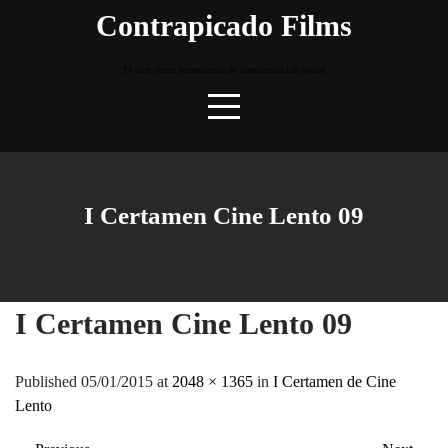
Skip
Contrapicado Films
to
content
El cine como herramienta de transformación social
I Certamen Cine Lento 09
I Certamen Cine Lento 09
Published 05/01/2015 at
2048 × 1365
in
I Certamen de Cine
Lento