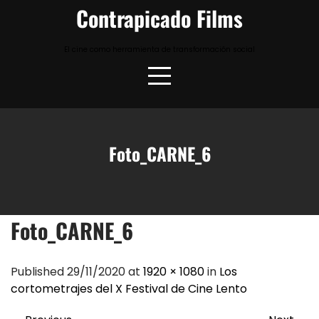
Skip
Contrapicado Films
to
content
El cine como herramienta de transformación social
Foto_CARNE_6
Foto_CARNE_6
Published 29/11/2020 at
1920 × 1080
in
Los
cortometrajes del X Festival de Cine Lento