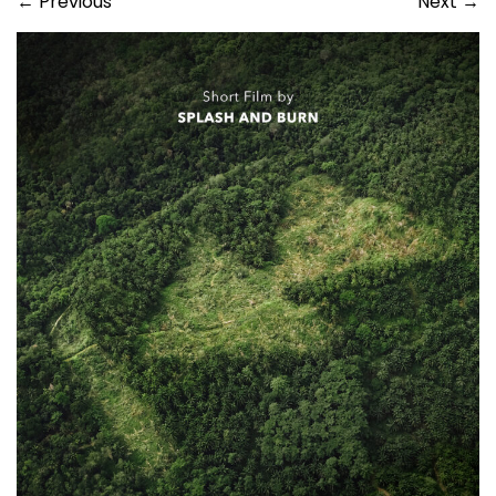
←
Previous
Next
→