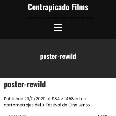
Skip
Contrapicado Films
to
content
El cine como herramienta de transformación social
poster-rewild
poster-rewild
Published 29/11/2020 at
984 × 1458
in
Los
cortometrajes del X Festival de Cine Lento